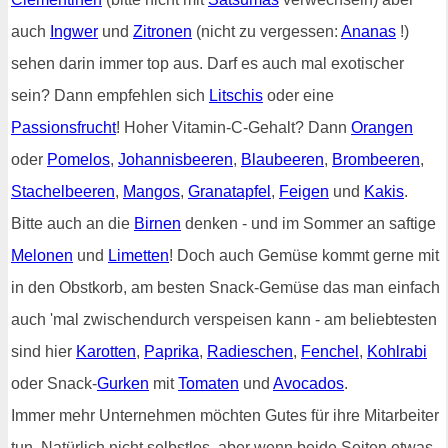
auch
Ingwer
und
Zitronen
(nicht zu vergessen:
Ananas
!)
sehen darin immer top aus. Darf es auch mal exotischer
sein? Dann empfehlen sich
Litschis
oder eine
Passionsfrucht
! Hoher Vitamin-C-Gehalt? Dann
Orangen
oder
Pomelos
,
Johannisbeeren
,
Blaubeeren
,
Brombeeren
,
Stachelbeeren
,
Mangos
,
Granatapfel
,
Feigen
und
Kakis
.
Bitte auch an die
Birnen
denken - und im Sommer an saftige
Melonen
und
Limetten
! Doch auch Gemüse kommt gerne mit
in den Obstkorb, am besten Snack-Gemüse das man einfach
auch 'mal zwischendurch verspeisen kann - am beliebtesten
sind hier
Karotten
,
Paprika
,
Radieschen
,
Fenchel
,
Kohlrabi
oder Snack-
Gurken
mit
Tomaten
und
Avocados
.
Immer mehr Unternehmen möchten Gutes für ihre Mitarbeiter
tun. Natürlich nicht selbstlos, aber wenn beide Seiten etwas