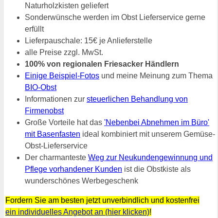
Naturholzkisten geliefert
Sonderwünsche werden im Obst Lieferservice gerne
erfüllt
Lieferpauschale: 15€ je Anlieferstelle
alle Preise zzgl. MwSt.
100% von regionalen Friesacker Händlern
Einige Beispiel-Fotos
und meine Meinung zum Thema
BIO-Obst
Informationen zur
steuerlichen Behandlung von
Firmenobst
Große Vorteile hat das
'Nebenbei Abnehmen im Büro'
mit Basenfasten
ideal kombiniert mit unserem Gemüse-
Obst-Lieferservice
Der charmanteste
Weg zur Neukundengewinnung und
Pflege vorhandener Kunden
ist die Obstkiste als
wunderschönes Werbegeschenk
Fordern Sie am besten jetzt unverbindlich und kostenfrei
ein individuelles Angebot an (hier klicken)
!