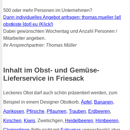
500 oder mehr Personen im Unternehmen?
Dann individuelles Angebot anfragen: thomas.mueller [at]
obstkiste [dot] eu (Klick!)
Dabei gewünschten Wochentag und Anzahl Personen /
Mitarbeiter angeben.
Ihr Ansprechpartner: Thomas Müller
Inhalt im Obst- und Gemüse-
Lieferservice in Friesack
Leckeres Obst darf auch schön präsentiert werden, zum
Beispiel in einem Designer Obstkorb.
Äpfel
,
Bananen
,
Aprikosen
,
Pfirsiche
,
Pflaumen
,
Trauben
,
Erdbeeren
,
Kirschen
,
Kiwis
, Zwetschgen,
Heidelbeeren
,
Himbeeren
,
Clementinen
(bitte nicht mit
Satsumas
verwechseln) aber